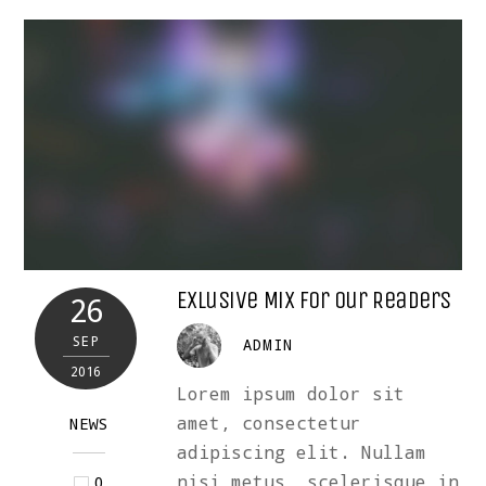
Exlusive Mix For Our Readers
26
SEP
ADMIN
2016
Lorem ipsum dolor sit
amet, consectetur
NEWS
adipiscing elit. Nullam
nisi metus, scelerisque in
0