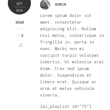
SEP
ADMIN
2016
Lorem ipsum dolor sit
amet, consectetur
NEWS
adipiscing elit. Nullam
nisi metus, scelerisque in
0
fringilla in, porta in
nunc. Morbi non mi
suscipit turpis volutpat
lobortis. Ut molestie erat
diam. Cras sed ipsum
dolor. Suspendisse et
libero erat. Quisque ac
urna at metus vehicula
viverra.
[ai_playlist id=”75″]