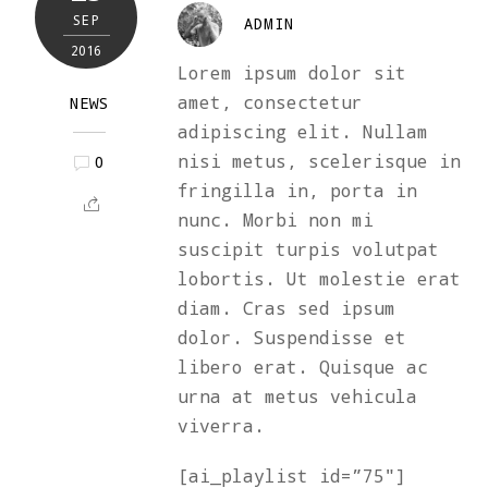
SEP
ADMIN
2016
Lorem ipsum dolor sit
amet, consectetur
NEWS
adipiscing elit. Nullam
nisi metus, scelerisque in
0
fringilla in, porta in
nunc. Morbi non mi
suscipit turpis volutpat
lobortis. Ut molestie erat
diam. Cras sed ipsum
dolor. Suspendisse et
libero erat. Quisque ac
urna at metus vehicula
viverra.
[ai_playlist id=”75″]