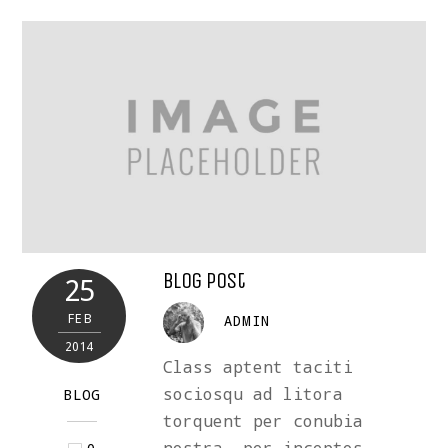
Blog Post
25
FEB
ADMIN
2014
Class aptent taciti
sociosqu ad litora
BLOG
torquent per conubia
nostra, per inceptos