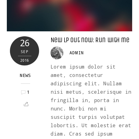
New LP out now: Run with me
26
SEP
ADMIN
2016
Lorem ipsum dolor sit
amet, consectetur
NEWS
adipiscing elit. Nullam
nisi metus, scelerisque in
1
fringilla in, porta in
nunc. Morbi non mi
suscipit turpis volutpat
lobortis. Ut molestie erat
diam. Cras sed ipsum