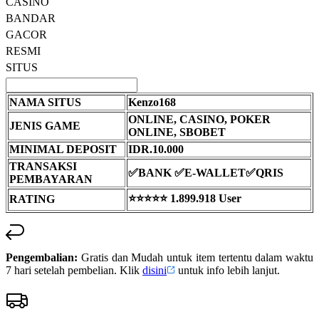
CASINO
sama.
BANDAR
GACOR
RESMI
SITUS
NAMA SITUS
Kenzo168
ONLINE, CASINO, POKER
JENIS GAME
ONLINE, SBOBET
MINIMAL DEPOSIT
IDR.10.000
TRANSAKSI
✅BANK ✅E-WALLET✅QRIS
PEMBAYARAN
⭐⭐⭐⭐⭐ 1.899.918 User
RATING
Pengembalian:
Gratis dan Mudah untuk item tertentu dalam waktu
7 hari setelah pembelian. Klik
disini
untuk info lebih lanjut.