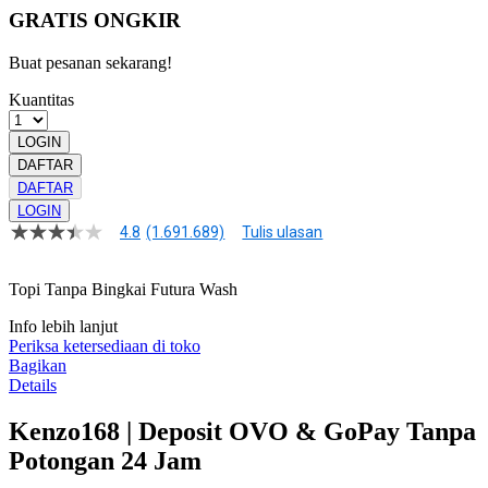
GRATIS ONGKIR
Buat pesanan sekarang!
Kuantitas
LOGIN
DAFTAR
DAFTAR
LOGIN
4.8
(1.691.689)
Tulis ulasan
4.8
dari
5
Topi Tanpa Bingkai Futura Wash
bintang,
nilai
Info lebih lanjut
rating
rata-
Periksa ketersediaan di toko
rata.
Bagikan
Read
Details
13
Reviews.
Kenzo168 | Deposit OVO & GoPay Tanpa
Tautan
halaman
Potongan 24 Jam
yang
sama.