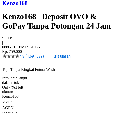
Kenzo168
Kenzo168 | Deposit OVO &
GoPay Tanpa Potongan 24 Jam
SITUS
|
0886-ELLFMLS6103N
Rp. 759.000
4.8
(1.691.689)
Tulis ulasan
4.5
dari
5
Topi Tanpa Bingkai Futura Wash
bintang,
nilai
Info lebih lanjut
rating
rata-
dalam stok
rata.
Only
%1
left
Read
ukuran
13
Kenzo168
Reviews.
VVIP
Tautan
halaman
AGEN
yang