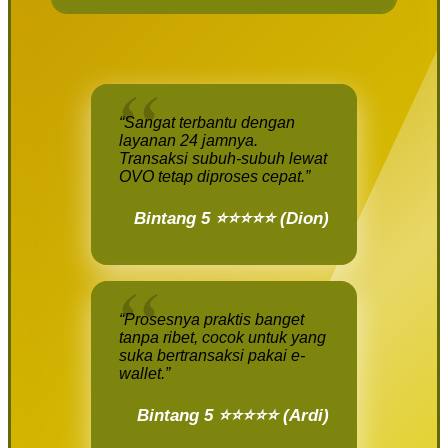
“Sangat terbantu dengan
layanan 24 jamnya.
Transaksi subuh-subuh lewat
OVO tetap diproses cepat.”
Bintang 5 ⭐⭐⭐⭐⭐ (Dion)
“Prosesnya praktis banget
tanpa ribet, cocok untuk yang
suka bertransaksi pakai e-
wallet.”
Bintang 5 ⭐⭐⭐⭐⭐ (Ardi)