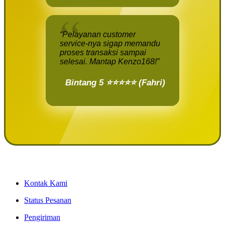
“Pelayanan customer
service-nya sigap memandu
proses transaksi sampai
selesai. Mantap Kenzo168!”
Bintang 5 ⭐⭐⭐⭐⭐ (Fahri)
Kontak Kami
Status Pesanan
Pengiriman