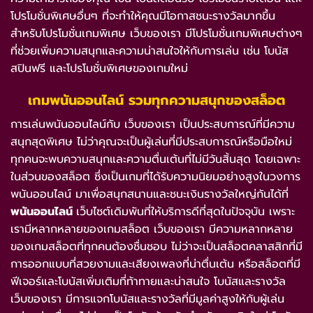
โปรโมชั่นพิเศษอื่นๆ ที่จะทำให้คุณมีโอกาสชนะรางวัลมากขึ้น
สำหรับโปรโมชั่นเกมพิเศษ เว็บของเรา มีโปรโมชั่นเกมพิเศษต่างๆ
ที่ช่วยเพิ่มความสนุกและความน่าสนใจให้กับการเล่น เช่น โบนัส
สปินฟรี และโปรโมชั่นพิเศษของเกมใหม่
เกมพนันออนไลน์ รวมทุกความสนุกของสล็อต
การเล่นพนันออนไลน์กับ เว็บของเรา เป็นประสบการณ์ที่มีความ
สนุกสุดพิเศษ ไม่ว่าคุณจะเป็นผู้เล่นที่มีประสบการณ์หรือมือใหม่
ทุกคนจะพบความสนุกและความตื่นเต้นที่ไม่มีวันสิ้นสุด โดยเฉพาะ
ในส่วนของสล็อต ซึ่งเป็นเกมที่ได้รับความนิยมอย่างสูงในวงการ
พนันออนไลน์ มาเพื่อสนุกสนานและชนะเงินรางวัลใหญ่กันได้ที่
พนันออนไลน์
เว็บไซต์เดิมพันที่ให้บริการดีที่สุดในปัจจุบัน เพราะ
เรามีหลากหลายของเกมสล็อต เว็บของเรา มีความหลากหลาย
ของเกมสล็อตที่ทุกคนต้องชื่นชอบ ไม่ว่าจะเป็นสล็อตคลาสสิกที่มี
การออกแบบที่สวยงามและเสียงเพลงที่น่าตื่นเต้น หรือสล็อตที่มี
ฟีเจอร์และโบนัสเพิ่มเติมที่ท้าทายและน่าสนใจ โบนัสและรางวัล
เว็บของเรา มีการแจกโบนัสและรางวัลที่มีมูลค่าสูงให้กับผู้เล่น