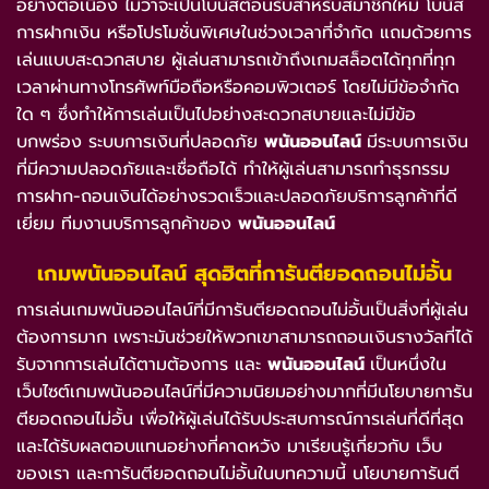
อย่างต่อเนื่อง ไม่ว่าจะเป็นโบนัสต้อนรับสำหรับสมาชิกใหม่ โบนัส
การฝากเงิน หรือโปรโมชั่นพิเศษในช่วงเวลาที่จำกัด แถมด้วยการ
เล่นแบบสะดวกสบาย ผู้เล่นสามารถเข้าถึงเกมสล็อตได้ทุกที่ทุก
เวลาผ่านทางโทรศัพท์มือถือหรือคอมพิวเตอร์ โดยไม่มีข้อจำกัด
ใด ๆ ซึ่งทำให้การเล่นเป็นไปอย่างสะดวกสบายและไม่มีข้อ
บกพร่อง ระบบการเงินที่ปลอดภัย
พนันออนไลน์
มีระบบการเงิน
ที่มีความปลอดภัยและเชื่อถือได้ ทำให้ผู้เล่นสามารถทำธุรกรรม
การฝาก-ถอนเงินได้อย่างรวดเร็วและปลอดภัยบริการลูกค้าที่ดี
เยี่ยม ทีมงานบริการลูกค้าของ
พนันออนไลน์
เกมพนันออนไลน์ สุดฮิตที่การันตียอดถอนไม่อั้น
การเล่นเกมพนันออนไลน์ที่มีการันตียอดถอนไม่อั้นเป็นสิ่งที่ผู้เล่น
ต้องการมาก เพราะมันช่วยให้พวกเขาสามารถถอนเงินรางวัลที่ได้
รับจากการเล่นได้ตามต้องการ และ
พนันออนไลน์
เป็นหนึ่งใน
เว็บไซต์เกมพนันออนไลน์ที่มีความนิยมอย่างมากที่มีนโยบายการัน
ตียอดถอนไม่อั้น เพื่อให้ผู้เล่นได้รับประสบการณ์การเล่นที่ดีที่สุด
และได้รับผลตอบแทนอย่างที่คาดหวัง มาเรียนรู้เกี่ยวกับ เว็บ
ของเรา และการันตียอดถอนไม่อั้นในบทความนี้ นโยบายการันตี