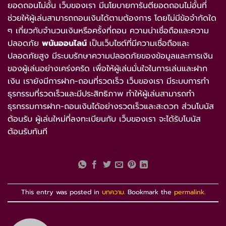
ยอดถอนไม่อั้น เว็บของเรา มีนโยบายการันตียอดถอนไม่อั้นที่
ช่วยให้ผู้เล่นสามารถถอนเงินได้ตามต้องการ โดยไม่มีข้อจำกัดใด
ๆ เกี่ยวกับจำนวนเงินหรือครั้งที่ถอน ความน่าเชื่อถือและความ
ปลอดภัย
พนันออนไลน์
เป็นเว็บไซต์ที่มีความเชื่อถือและ
ปลอดภัยสูง มีระบบรักษาความปลอดภัยของข้อมูลและการเงิน
ของผู้เล่นอย่างเคร่งครัด เพื่อให้ผู้เล่นมั่นใจในการเล่นและฝาก
เงิน เรายังมีการฝาก-ถอนที่รวดเร็ว เว็บของเรา มีระบบการทำ
ธุรกรรมที่รวดเร็วและมีประสิทธิภาพ ทำให้ผู้เล่นสามารถทำ
ธุรกรรมการฝาก-ถอนเงินได้อย่างรวดเร็วและสะดวก ส่วนโบนัส
ต้อนรับ ผู้เล่นใหม่ที่ลงทะเบียนกับ เว็บของเรา จะได้รับโบนัส
ต้อนรับทันที
This entry was posted in
บทความ
. Bookmark the
permalink
.