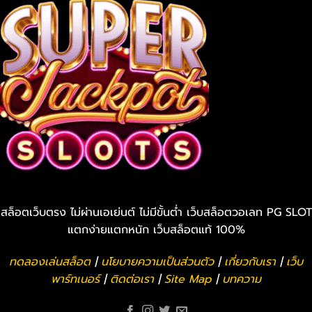
สล็อตเว็บตรง ไม่ผ่านเอเย่นต์ ไม่มีขั้นต่ำ เว็บสล็อตวอเลท PG SLOT
แตกง่ายแตกหนัก เว็บสล็อตแท้ 100%
ทดลองเล่นสล็อต
|
นโยบายความเป็นส่วนตัว
|
เกี่ยวกับเรา
|
เว็บ
พาร์ทเนอร์
|
ติดต่อเรา
|
Site Map
|
บทความ