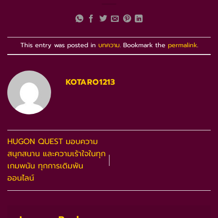
This entry was posted in
บทความ
. Bookmark the
permalink
.
KOTARO1213
HUGON QUEST มอบความ
สนุกสนาน และความเร้าใจในทุก
เกมพนัน ทุกการเดิมพัน
ออนไลน์