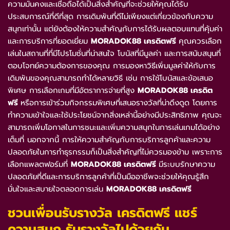
ความมั่นคงและเชื่อถือได้เป็นสิ่งสำคัญที่จะช่วยให้คุณได้รับ
ประสบการณ์ที่ดีที่สุด การเดิมพันที่ดีไม่เพียงแต่เกี่ยวข้องกับความ
สนุกเท่านั้น แต่ยังต้องให้ความสำคัญกับการได้รับผลตอบแทนที่คุ้มค่า
และการบริการที่ยอดเยี่ยม
MORADOK88 เครดิตฟรี
คุณควรเลือก
เล่นในสถานที่ที่มีโปรโมชั่นที่น่าสนใจ โบนัสที่มีมูลค่า และการสนับสนุนที่
ตอบโจทย์ความต้องการของคุณ การมองหาวิธีเพิ่มมูลค่าให้กับการ
เดิมพันของคุณสามารถทำได้หลายวิธี เช่น การใช้โบนัสและข้อเสนอ
พิเศษ การเลือกเกมที่มีอัตราการจ่ายที่สูง
MORADOK88 เครดิต
ฟรี
หรือการเข้าร่วมกิจกรรมพิเศษที่เสนอรางวัลที่น่าดึงดูด โดยการ
ทำความเข้าใจและใช้ประโยชน์จากสิ่งเหล่านี้อย่างมีประสิทธิภาพ คุณจะ
สามารถเพิ่มโอกาสในการชนะและเพิ่มความสนุกในการเล่นเกมได้อย่าง
เต็มที่ นอกจากนี้ การให้ความสำคัญกับการบริการลูกค้าและความ
ปลอดภัยในการทำธุรกรรมก็เป็นสิ่งสำคัญที่ไม่ควรมองข้าม เพราะการ
เลือกแพลตฟอร์มที่
MORADOK88 เครดิตฟรี
มีระบบรักษาความ
ปลอดภัยที่ดีและการบริการลูกค้าที่เป็นมืออาชีพจะช่วยให้คุณรู้สึก
มั่นใจและสบายใจตลอดการเล่น
MORADOK88 เครดิตฟรี
ชวนเพื่อนรับรางวัล เครดิตฟรี
แชร์
ความสนุก รับรางวัลไปด้วยกัน