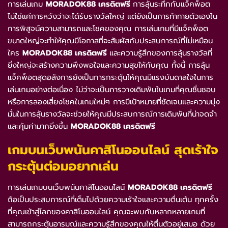
การเล่นเกม
MORADOK88 เครดิตฟรี
การลุ้นระทึกกับแจ็คพ็อต
ไม่ใช่แค่การหวังว่าจะได้รับรางวัลใหญ่ แต่ยังเป็นการท้าทายตัวเองใน
การพิสูจน์ความสามารถและโชคของคุณ การเล่นเกมที่มีแจ็คพ็อต
ขนาดใหญ่จะทำให้คุณมีโอกาสที่จะสัมผัสกับประสบการณ์ที่ไม่เหมือน
ใคร
MORADOK88 เครดิตฟรี
และความรู้สึกของการลุ้นรางวัลที่
ยิ่งใหญ่จะสร้างความพึงพอใจและความสุขให้กับคุณ ทั้งนี้ การลุ้น
แจ็คพ็อตสุดอลังการยังเป็นการกระตุ้นให้คุณมีแรงบันดาลใจในการ
เล่นเกมอย่างต่อเนื่อง ไม่ว่าจะเป็นการวางเดิมพันในเกมที่คุณชื่นชอบ
หรือการลองเสี่ยงโชคในเกมใหม่ๆ การมีเป้าหมายที่ชัดเจนและความมุ่ง
มั่นในการลุ้นรางวัลจะช่วยให้คุณมีประสบการณ์การเดิมพันที่น่าจดจำ
และคุ้มค่ามากยิ่งขึ้น
MORADOK88 เครดิตฟรี
เกมบนเว็บพนันคาสิโนออนไลน์ สุดเร้าใจ
กระตุ้นต่อมอยากเล่น
การเล่นเกมบนเว็บพนันคาสิโนออนไลน์
MORADOK88 เครดิตฟรี
ถือเป็นประสบการณ์ที่เต็มไปด้วยความเร้าใจและความตื่นเต้น ทุกครั้ง
ที่คุณเข้าสู่โลกของคาสิโนออนไลน์ คุณจะพบกับหลากหลายเกมที่
สามารถกระตุ้นอารมณ์และความรู้สึกของคุณให้ตื่นตัวอยู่เสมอ ด้วย